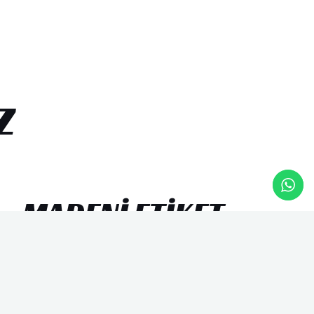
Z
MADENI ETIKET
Alüminyum etiket adıyla da bilinen metal
etiket, metalin işlenmesi ve yüzeyinin asit
indirme ve serigrafi baskı benzeri tekniklerle