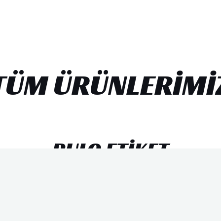
TÜM ÜRÜNLERIMI
RULO ETIKET
Rulo etiket, etiketlerin üzerine yapıştığı tutucu
kağıdın rulo halinde hazırlanmış halidir. Bu
şekilde barkod yazıcının rulo hanesine