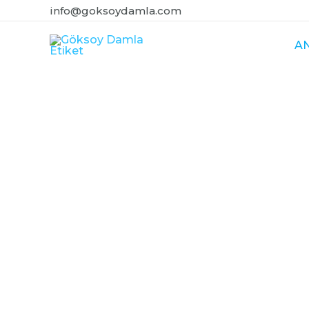
info@goksoydamla.com
A