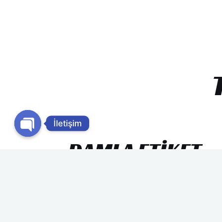
İletişim
DAMLA ETIKET
Damla etiket, mercek etkisi yaratarak,
tasarlanan logolaronızı büyük görünmesini
sağlayan, görülme açısı genişletilebilen,